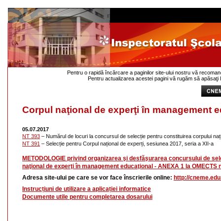
Pentru o rapidă încărcare a paginilor site-ului nostru vă recoma
              Pentru actualizarea acestei pagini vă rugăm să apăsaţi
Corpul naţional de experţi în management e
05.07.2017
NT 393
 –
Numărul de locuri la concursul de selecție pentru constituirea corpului naț
NT 391
 –
Selecție pentru Corpul național de experți, sesiunea 2017, seria a XII-a
METODOLOGIE privind organizarea şi desfăşurarea concursului de selecţ
naţional de experţi în management educaţional - ANEXA 1 la OMECTS n
Adresa site-ului pe care se vor face înscrierile online: 
http://cneme.edu.
Instrucțiuni de utilizare a aplicației informatice
Documente utile pentru completarea dosarului